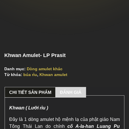
Khwan Amulet- LP Prasit
Danh mục:
Dòng amulet khác
Từ khóa:
búa rìu
,
Khwan amulet
CHI TIẾT SẢN PHẨM
ĐÁNH GIÁ
Khwan ( Lưỡi rìu )
Đây là 1 dòng amulet hộ mệnh lạ của phật giáo Nam
Tông Thái Lan do chính
cố A-la-han Luang Pu