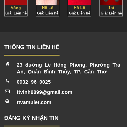
Vòng
Hồ Lô
Hồ Lô
1st
Giá: Liên hệ
tay
Giá: Liên hệ
May
Giá: Liên hệ
Phép BE
Giá: Liên hệ
Loop
Tarkut
Mắn
2535
Om
Maha
Setti
BE2560
THÔNG TIN LIÊN HỆ
23 đường Lê Hồng Phong, Phường Trà
An, Quận Bình Thủy, TP. Cần Thơ
0932 96 0025
ttvinh8899@gmail.com
ttvamulet.com
ĐĂNG KÝ NHẬN TIN