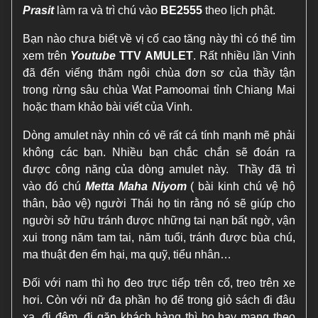
Prasit
làm ra và trì chú vào
BE2555
theo lịch phật.
Bạn nào chưa biết về vị cố cao tăng này thì có thể tìm
xem trên
Youtube
TTV AMULET
. Rất nhiều lần Vinh
đã đến viếng thăm ngôi chùa đơn sơ của thầy tận
trong rừng sâu chùa Wat Pamoomai tỉnh Chiang Mai
hoặc tham khảo bài viết của Vinh.
Dòng amulet này nhìn có vẽ rất cá tính mạnh mẽ phải
không các bạn. Nhiều bạn chắc chắn sẽ đoán ra
được công năng của dòng amulet này. Thầy đã trì
vào đó chú
Metta Maha Niyom
( bài kinh chú vệ hộ
thân, bảo vệ) người Thái họ tin rằng nó sẽ giúp cho
người sở hữu tránh được những tai nạn bất ngờ, vận
xui trong năm tam tai, năm tuổi, tránh được bùa chú,
ma thuật đen ếm hại, ma quỹ, tiểu nhân…
Đối với nam thì họ đeo trực tiếp trên cổ, treo trên xe
hơi. Còn với nữ đa phần họ để trong giỏ sách đi đâu
xa, đi đêm, đi gặp khách hàng thì họ hay mang theo