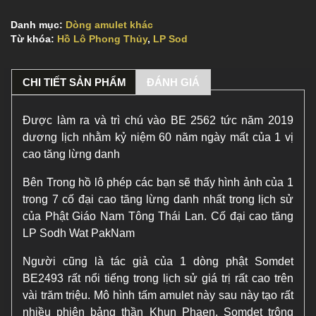
Danh mục:
Dòng amulet khác
Từ khóa:
Hồ Lô Phong Thủy
,
LP Sod
CHI TIẾT SẢN PHẨM
ĐÁNH GIÁ
Được làm ra và trì chú vào BE 2562 tức năm 2019
dương lịch nhằm kỷ niệm 60 năm ngày mất của 1 vị
cao tăng lừng danh
Bên Trong hồ lô phép các bạn sẽ thấy hình ảnh của 1
trong 7 cố đại cao tăng lừng danh nhất trong lịch sử
của Phật Giáo Nam Tông Thái Lan. Cố đại cao tăng
LP Sodh Wat PakNam
Người cũng là tác giả của 1 dòng phật Somdet
BE2493 rất nổi tiếng trong lịch sử giá trị rất cao trên
vài trăm triệu. Mô hình tấm amulet này sau này tạo rất
nhiều phiên bảng thần Khun Phaen, Somdet trông