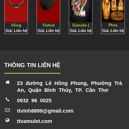
Vòng
Tarkut
Garuda (
Phra
Giá: Liên hệ
tay
Giá: Liên hệ
Palot LP
Giá: Liên hệ
Kim Sí
Giá: Liên hệ
Sivali BE
Tarkut
Niam-
Điểu)
2553
Wat Noi
THÔNG TIN LIÊN HỆ
23 đường Lê Hồng Phong, Phường Trà
An, Quận Bình Thủy, TP. Cần Thơ
0932 96 0025
ttvinh8899@gmail.com
ttvamulet.com