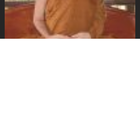
Gold Nak Prok – Lp Zhi
Danh mục:
Amulet vàng bạc nguyên khối
,
Các Vị Phật Khác
,
Khung vàng-kim cương
Từ khóa:
amulet
,
LP Zhi
,
Luang Pu Zhi
,
Nak Prok
CHI TIẾT SẢN PHẨM
ĐÁNH GIÁ