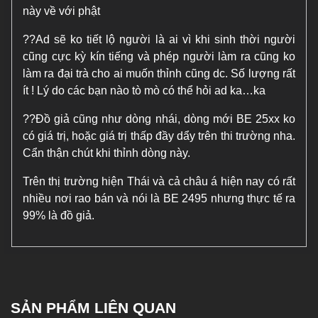
này về với phật
?
?
Ad sẽ ko tiết lộ người là ai vì khi sinh thời người
cũng cực kỳ kín tiếng và phép người làm ra cũng ko
làm ra đại trà cho ai muốn thỉnh cũng dc. Số lượng rất
ít ! Lý do các bạn nào tò mò có thể hỏi ad ka…ka
?
?
Đồ giả cũng như dòng nhái, dòng mới BE 25xx ko
có giá trị, hoặc giá trị thấp đầy dẩy trên thi trường nha.
Cẩn thận chút khi thỉnh dòng này.
Trên thị trường hiện Thái và cả châu á hiện nay có rất
nhiều nơi rao bán và nói là BE 2495 nhưng thực tế ra
99% là đồ giả.
SẢN PHẨM LIÊN QUAN