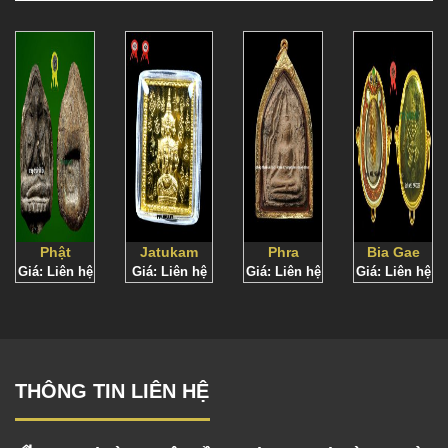
Phật
Jatukam
Phra
Bia Gae
Giá: Liên hệ
Pidta –
Giá: Liên hệ
Stamp
Giá: Liên hệ
Khun
Giá: Liên hệ
– 2 Lá
Chùa
Nur
Phaen –
Bùa
Wat Tai
Kalaitong
Pim
Trong 1
Talak –
BE 2530
Kaen
Hơn 200
Onn-
năm
Wat
THÔNG TIN LIÊN HỆ
Bang
Kang –
Khoảng