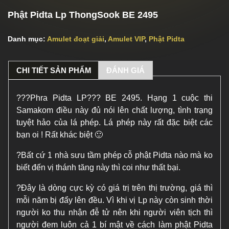
Phật Pidta Lp ThongSook BE 2495
Danh mục:
Amulet đoạt giải
,
Amulet VIP
,
Phật Pidta
CHI TIẾT SẢN PHẨM
ĐÁNH GIÁ
?
?
?
Phra Pidta LP??? BE 2495. Hạng 1 cuộc thi
Samakom điều này đủ nói lên chất lượng, tình trạng
tuyệt hảo của lá phép. Lá phép này rất đặc biệt các
bạn oi ! Rất khác biệt
🙂
?
Bất cứ 1 nhà sưu tầm phép cỗ phật Pidta nào mà ko
biết đến vị thánh tăng này thì coi như thất bại.
?
Đây là dòng cực kỳ có giá trị trên thị trường, giá thì
mỗi năm bị đẩy lên đều. Vì khi vị Lp này còn sinh thời
người ko thu nhận đễ tử nên khi người viên tịch thì
người đem luôn cả 1 bí mật về cách làm phậ
t Pidta