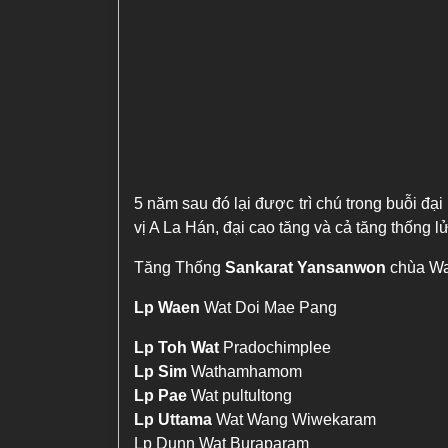
5 năm sau đó lại được trì chú trong buỗi đ
vị A La Hán, đại cao tăng và cả tăng thống lử
Tăng Thống
Sankarat Yansanwon
chùa Wa
Lp Waen
Wat Doi Mae Pang
Lp Toh Wat
Pradochimplee
Lp Sim
Wathamhamom
Lp Pae
Wat pultultong
Lp Uttama
Wat Wang Wiwekaram
Lp Dunn Wat Buraparam