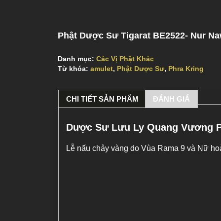
Phật Dược Sư Tigarat BE2522- Nur Na
Danh mục:
Các Vị Phật Khác
Từ khóa:
amulet
,
Phật Dược Sư
,
Phra Kring
CHI TIẾT SẢN PHẨM
ĐÁNH GIÁ
Dược Sư Lưu Ly Quang Vương Ph
Lễ nấu chảy vàng do Vùa Rama 9 và Nữ hoà